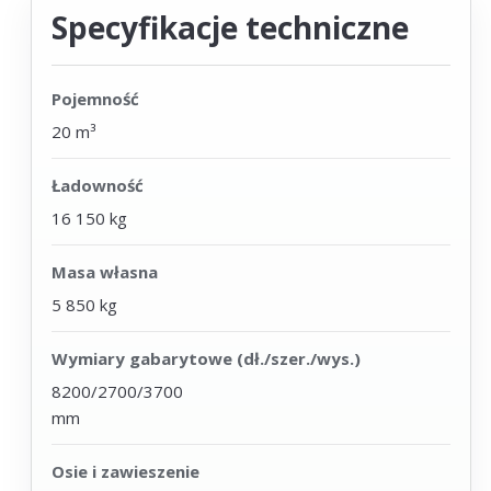
Specyfikacje techniczne
Pojemność
20 m³
Ładowność
16 150 kg
Masa własna
5 850 kg
Wymiary gabarytowe (dł./szer./wys.)
8200/2700/3700
mm
Osie i zawieszenie