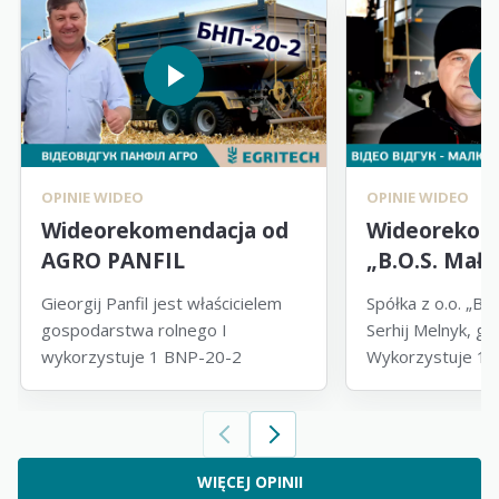
OPINIE WIDEO
OPINIE WIDEO
Wideorekomendacja od
Wideorekom
AGRO PANFIL
„B.O.S. Małe
Gieorgij Panfil jest właścicielem
Spółka z o.o. „B.
gospodarstwa rolnego I
Serhij Melnyk, gł
wykorzystuje 1 BNP-20-2
Wykorzystuje 1 
WIĘCEJ OPINII