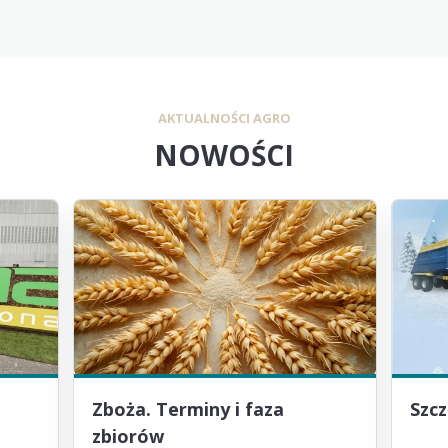
AKTUALNOŚCI AGRO
NOWOŚCI
Zboża. Terminy i faza
Szc
zbiorów