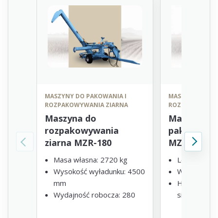
MASZYNY DO PAKOWANIA I
MASZYNY DO PA
ROZPAKOWYWANIA ZIARNA
ROZPAKOWYWAN
Maszyna do
Maszyna d
rozpakowywania
pakowania
ziarna MZR-180
MZP-180
Masa własna: 2720 kg
Length - 4
Wysokość wyładunku: 4500
Width - 33
mm
Height (with
Wydajność robocza: 280
sides) - 36
ton/godz.