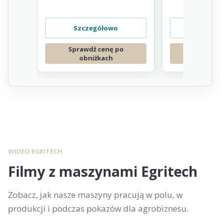
Szczegółowo
Szcze
Sprawdź cenę po
Sprawdź
obniżkach
obni
WIDEO EGRITECH
Filmy z maszynami Egritech
Zobacz, jak nasze maszyny pracują w polu, w
produkcji i podczas pokazów dla agrobiznesu.