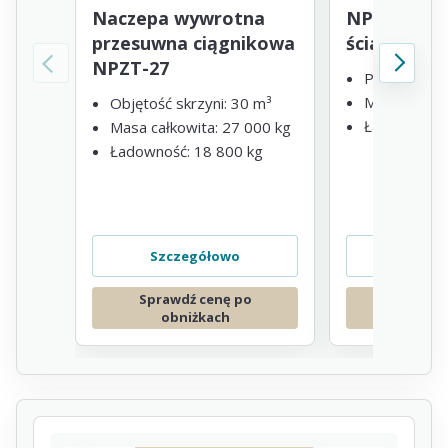
Naczepa wywrotna
NPZT-39 Pr
przesuwna ciągnikowa
ścianą prz
NPZT-27
Pojemność 
Masa brutto
Objętość skrzyni: 30 m³
Ładowność -
Masa całkowita: 27 000 kg
Ładowność: 18 800 kg
Szczegółowo
Szcze
Sprawdź cenę po
Sprawdź
obniżkach
obni