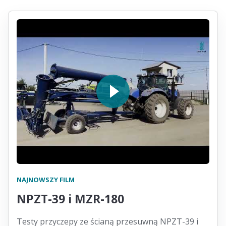
NAJNOWSZY FILM
NPZT-39 i MZR-180
Testy przyczepy ze ścianą przesuwną NPZT-39 i