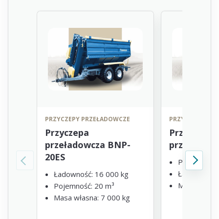
PRZYCZEPY PRZEŁADOWCZE
PRZYCZEPY PR
Przyczepa
Przyczepa
przeładowcza BNP-
przeładow
20ES
Pojemność 
Ładowność 
Ładowność: 16 000 kg
Masa własna
Pojemność: 20 m³
Masa własna: 7 000 kg