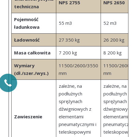
NPS 2755
NPS 2650
techniczna
Pojemność
55 m3
52 m3
ładunkowa
Ładowność
27 350 kg
26 200 kg
Masa całkowita
7 200 kg
8 200 kg
Wymiary
11500/2600/3550
11500/2600/3
(dł./szer./wys.)
mm
mm
zależne, na
zależne, na
podłużnych
podłużnych
sprężynach
sprężynach
dźwigniowych z
dźwigniowych z
Zawieszenie
elementami
elementami
pneumatycznymi i
pneumatycznymi
teleskopowymi
teleskopowymi