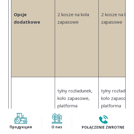
Opcje
2 kosze na koła
2 kosze na koła
dodatkowe
zapasowe
zapasowe
tylny rozładunek,
tylny rozładune
koło zapasowe,
koło zapasowe,
platforma
platforma
Cechy
widokowa do
inspekcyjna do
kontroli nadwozia,
kontroli nadwoz
Продукция
O nas
POŁĄCZENIE ZWROTNE
wodoodporna
wodoodporna