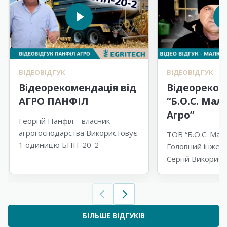
ВІДЕОВІДГУК
ВІДЕОВІДГУК
Відеорекомендація від
Відеореком
АГРО ПАНФІЛ
“Б.О.С. Мал
Агро”
Георгій Панфіл – власник
агрогосподарства Використовує
ТОВ “Б.О.С. Мал
1 одиницю БНП-20-2
Головний інжен
Сергій Викорис
одиницю БНП-2
БІЛЬШЕ ВІДГУКІВ