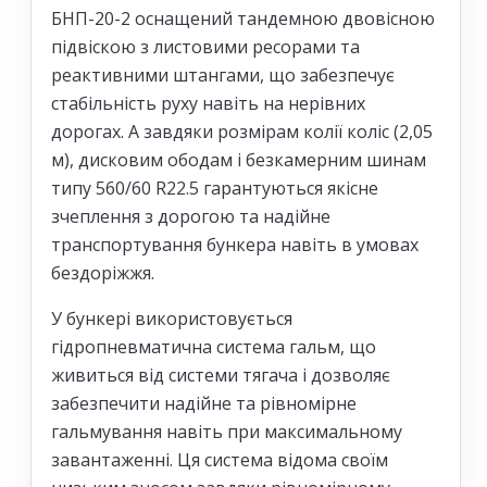
БНП-20-2 оснащений тандемною двовісною
підвіскою з листовими ресорами та
реактивними штангами, що забезпечує
стабільність руху навіть на нерівних
дорогах. А завдяки розмірам колії коліс (2,05
м), дисковим ободам і безкамерним шинам
типу 560/60 R22.5 гарантуються якісне
зчеплення з дорогою та надійне
транспортування бункера навіть в умовах
бездоріжжя.
У бункері використовується
гідропневматична система гальм, що
живиться від системи тягача і дозволяє
забезпечити надійне та рівномірне
гальмування навіть при максимальному
завантаженні. Ця система відома своїм