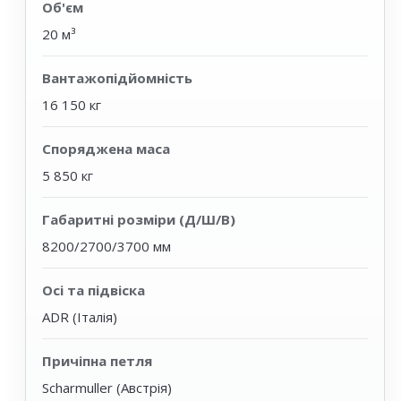
Об'єм
20 м³
Вантажопідйомність
16 150 кг
Споряджена маса
5 850 кг
Габаритні розміри (Д/Ш/В)
8200/2700/3700 мм
Осі та підвіска
ADR (Італія)
Причіпна петля
Scharmuller (Австрія)