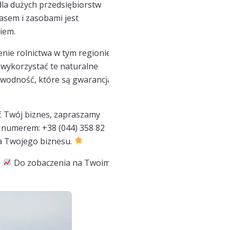
dla dużych przedsiębiorstw
zasem i zasobami jest
iem.
nie rolnictwa w tym regionie.
j wykorzystać te naturalne
awodność, które są gwarancją
ić Twój biznes, zapraszamy
 numerem: +38 (044) 358 82
a Twojego biznesu.
!
Do zobaczenia na Twoim