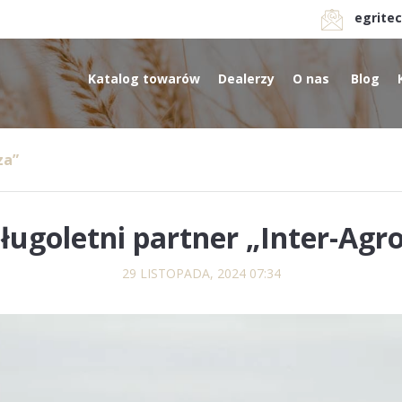
egrite
Katalog towarów
Dealerzy
O nas
Blog
za”
ługoletni partner „Inter-Agr
29 LISTOPADA, 2024 07:34