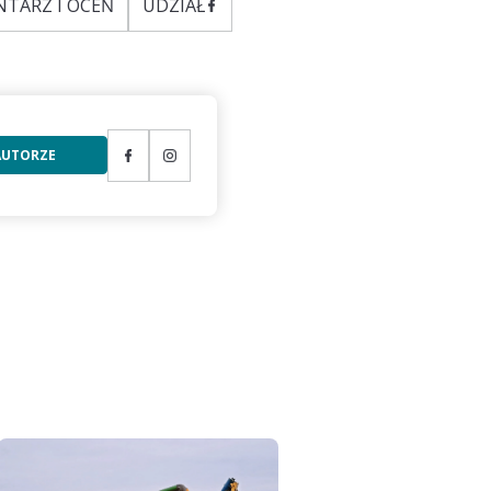
TARZ I OCEŃ
UDZIAŁ
 AUTORZE