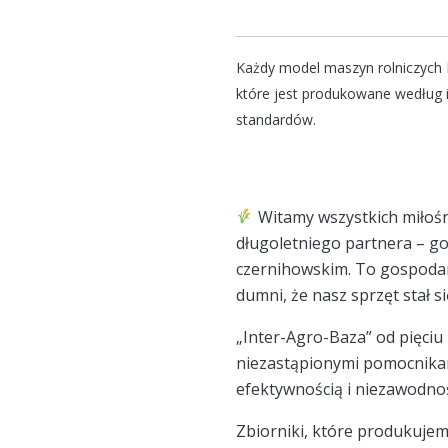
Każdy model maszyn rolniczych E
które jest produkowane według i
standardów.
Witamy wszystkich miłośni
długoletniego partnera – g
czernihowskim. To gospodars
dumni, że nasz sprzęt stał si
„Inter-Agro-Baza” od pięciu 
niezastąpionymi pomocnikami
efektywnością i niezawodno
Zbiorniki, które produkujem