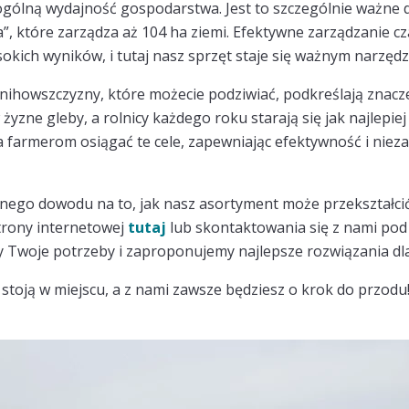
 ogólną wydajność gospodarstwa. Jest to szczególnie ważne 
a”, które zarządza aż 104 ha ziemi. Efektywne zarządzanie c
sokich wyników, i tutaj nasz sprzęt staje się ważnym narzędz
ihowszczyzny, które możecie podziwiać, podkreślają znacze
żyzne gleby, a rolnicy każdego roku starają się jak najlepie
 farmerom osiągać te cele, zapewniając efektywność i niez
ednego dowodu na to, jak nasz asortyment może przekształc
trony internetowej
tutaj
lub skontaktowania się z nami pod
 Twoje potrzeby i zaproponujemy najlepsze rozwiązania dl
 stoją w miejscu, a z nami zawsze będziesz o krok do przodu