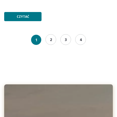
CZYTAĆ
2
3
4
1