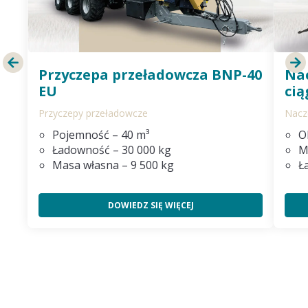
Przyczepa przeładowcza BNP-40
Na
EU
ci
Przyczepy przeładowcze
Nacz
Pojemność – 40 m³
O
Ładowność – 30 000 kg
M
Masa własna – 9 500 kg
Ł
DOWIEDZ SIĘ WIĘCEJ