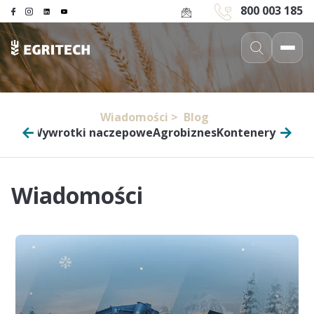
800 003 185
Wiadomości >
Blog
mości
Wywrotki naczepowe
Agrobiznes
Kontenery przeł
Wiadomości