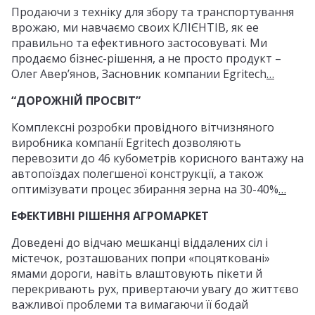
Продаючи з техніку для збору та транспортування
врожаю, ми навчаємо своих КЛІЄНТІВ, як ее
правильно та ефективного застосовуваті. Ми
продаємо бізнес-рішення, а не просто продукт –
Олег Авер’янов, Засновник компании Egritech
…
“ДОРОЖНІЙ ПРОСВІТ”
Комплексні розробки провідного вітчизняного
виробника компанії Egritech дозволяють
перевозити до 46 кубометрів корисного вантажу на
автопоїздах полегшеної конструкції, а також
оптимізувати процес збирання зерна на 30-40%
…
ЕФЕКТИВНІ РІШЕННЯ АГРОМАРКЕТ
Доведені до відчаю мешканці віддалених сіл і
містечок, розташованих попри «поцятковані»
ямами дороги, навіть влаштовують пікети й
перекривають рух, привертаючи увагу до життєво
важливої проблеми та вимагаючи її бодай