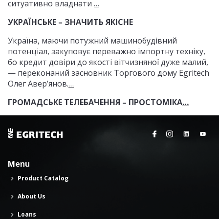
ситуативно владнати
…
УКРАЇНСЬКЕ – ЗНАЧИТЬ ЯКІСНЕ
Україна, маючи потужний машинобудівний
потенціал, закуповує переважно імпортну техніку,
бо кредит довіри до якості вітчизняної дуже малий,
— переконаний засновник Торгового дому Egritech
Олег Авер’янов.
…
ГРОМАДСЬКЕ ТЕЛЕБАЧЕННЯ – ПРОСТОМІКА
…
Menu
Product Catalog
About Us
Loans