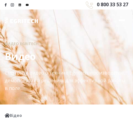
0 800 33 53 27
ВИДЕО EGRITECH
Видео
Смотрите видео о технике Egritech, производстве,
демопоказах и решениях для эффективной работы
в поле.
Відео