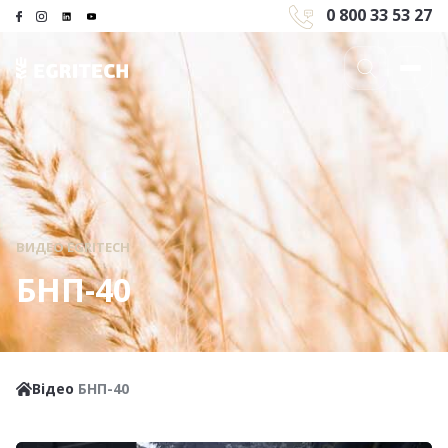
0 800 33 53 27
ВИДЕО EGRITECH
БНП-40
Відео
БНП-40