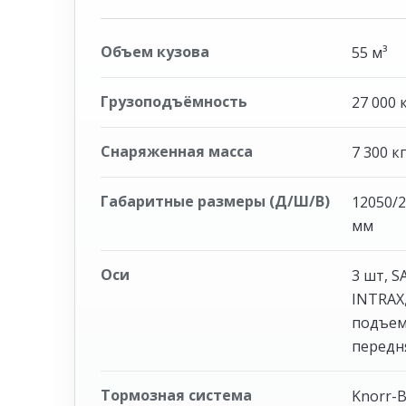
Объем кузова
55 м³
Грузоподъёмность
27 000 
Снаряженная масса
7 300 к
Габаритные размеры (Д/Ш/В)
12050/
мм
Оси
3 шт, S
INTRAX
подъем
передн
Тормозная система
Knorr-