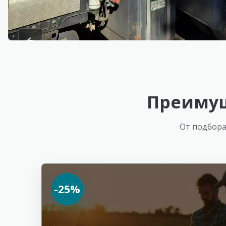
Преимущ
От подбора
-25%