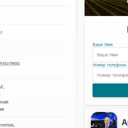
кг
Ваше Имя
г
2550/3900
Номер телефона
AF,
,
ная
яя
А
Bremse,