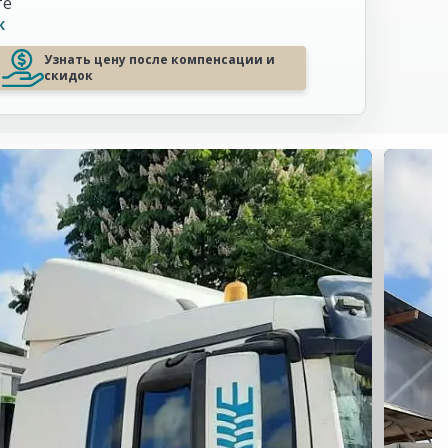
те
К
Узнать цену после компенсации и
скидок