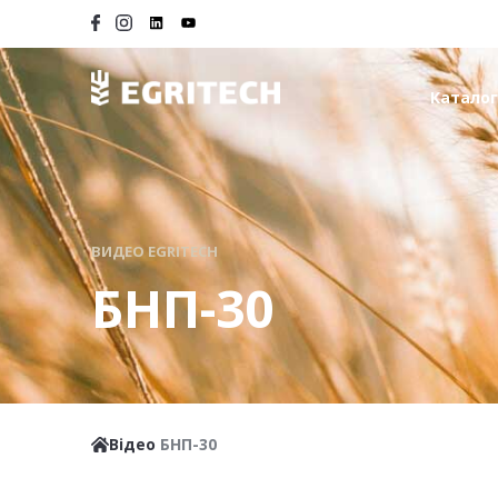
Каталог
ВИДЕО EGRITECH
БНП-30
Відео
БНП-30