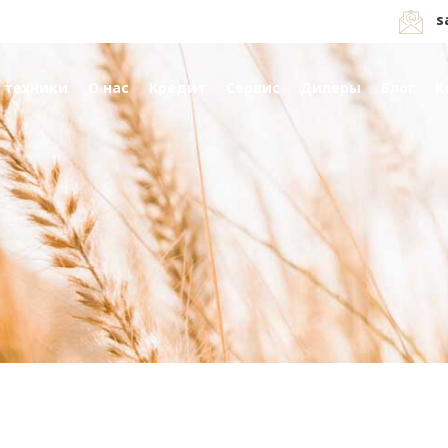
s
 техники
О нас
Кредит
Сервис
Дилеры
Блог
К