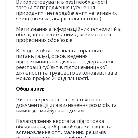
Використовувати в разі необхідності
засоби попередження і усунення
природних і непередбачених негативних
явищ (пожежі, аварії, повені тощо).
Мати знання з інформаційних технологій в
обсязі, що є необхідним для виконання
професійних обов’язків.
Володіти обсягом знань з правових
питань галузі, основ ведення
підприємницької діяльності, державної
реєстрації суб’єктів підприємницької
діяльності та трудового законодавства в
межах професійної діяльності.
Обов'язки:
Читання креслень:
аналіз технічної
документації для визначення розмірів та
вимог до майбутньої деталі.
Налагодження верстата:
підготовка
обладнання, вибір необхідних різців та
встановлення оптимальних режимів
різання (швидкість, глибина).