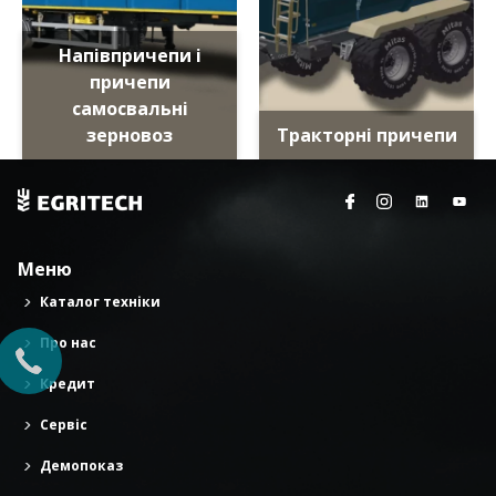
Напівпричепи і
причепи
самосвальні
зерновоз
Тракторні причепи
Меню
Каталог техніки
Про нас
Кредит
Сервіс
Демопоказ