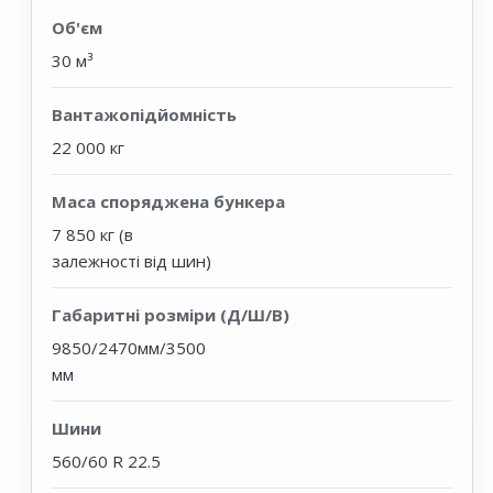
Об'єм
30 м³
Вантажопідйомність
22 000 кг
Маса споряджена бункера
7 850 кг (в
залежності від шин)
Габаритні розміри (Д/Ш/В)
9850/2470мм/3500
мм
Шини
560/60 R 22.5