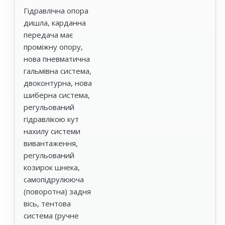
Гідравлічна опора
дишла, карданна
передача має
проміжну опору,
нова пневматична
гальмівна система,
двоконтурна, нова
шиберна система,
регульований
гідравлікою кут
нахилу системи
вивантаження,
регульований
козирок шнека,
самопідрулююча
(поворотна) задня
вісь, тентова
система (ручне