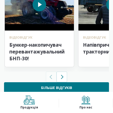
ВІДЕОВІДГУК
ВІДЕОВІДГУК
Бункер-накопичувач
Напівпричі
перевантажувальний
тракторний
БНП-30!
БІЛЬШЕ ВІДГУКІВ
Продукція
Про нас
ГЕОГРАФІЯ РОБОТИ