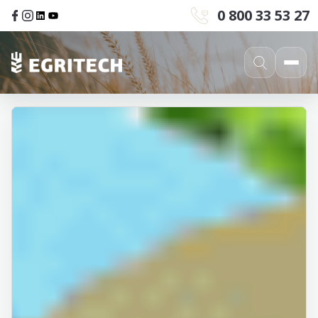
0 800 33 53 27
ГОЛОВНА
/
ПРО НАС
Про
нас
ТОРГОВИЙ
ДІМ
EGRITECH
К