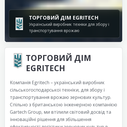
ОТРИМАТИ
ТОРГОВИЙ ДІМ EGRITECH
КАТАЛОГ
Український виробник техніки для збору і
ПОДИВИТИСЯ
транспортування врожаю
ТЕХНІКУ
ТОРГОВИЙ ДІМ
EGRITECH
Компанія Egritech – український виробник
сільськогосподарської техніки, для збору і
транспортування врожаю зернових культур.
Спільно з британською інженерною компанією
Gartech Group, ми втілили світовий досвід та
інноваційні рішення для збільшення
ефективності логістики зернових культур в