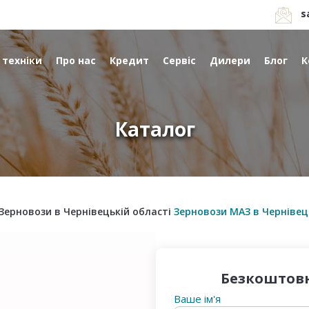
s
 техніки
Про нас
Кредит
Сервіс
Дилери
Блог
К
Каталог
Зерновози в Чернівецькій області
Зерновози МАЗ в Чернівец
Безкоштовн
Ваше ім'я