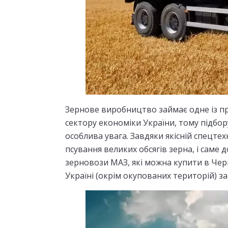
Зернове виробництво займає одне із пр
сектору економіки України, тому підбо
особлива увага. Завдяки якісній спецте
псування великих обсягів зерна, і саме д
зерновози МАЗ, які можна купити в Черн
Україні (окрім окупованих територій) за