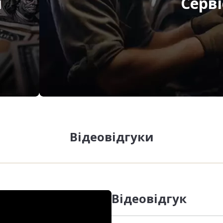
я
Серві
Відеовідгуки
Відеовідгук