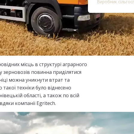
Виробник сільгосп
овідних місць в структурі аграрного
ру зерновозів повинна приділятися
хніці можна уникнути втрат та
о такої техніки було віднесено
івецькій області, а також по всій
вдяки компанії Egritech.