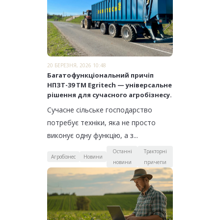
20 БЕРЕЗНЯ, 2026 10:48
Багатофункціональний причіп
НПЗТ-39 ТМ Egritech — універсальне
рішення для сучасного агробізнесу.
Сучасне сільське господарство
потребує техніки, яка не просто
виконує одну функцію, а з...
Останні
Тракторні
Агробізнес
Новини
новини
причепи