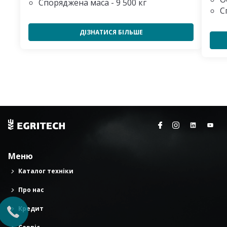
Споряджена маса - 9 500 кг
С
ДІЗНАТИСЯ БІЛЬШЕ
Меню
Каталог техніки
Про нас
Кредит