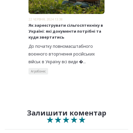
22 ЧЕРВНЯ, 2024 13:38
Як зареєструвати сільгосптехніку в
Україні: які документи потрібні та
куди звертатись
До початку повномасштабного
воєнного вторгнення російських
військ в Україну всі види �...
Агробізнес
Залишити коментар
★
★
★
★
★
★
★
★
★
★
★
★
★
★
★