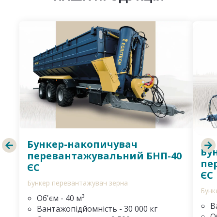
Бункер-накопичувач
Бу
перевантажувальний БНП-40
пе
ЄС
ЄС
Бункер перевантажувач зерна
Бунк
Об'єм - 40 м³
В
Вантажопідйомність - 30 000 кг
О