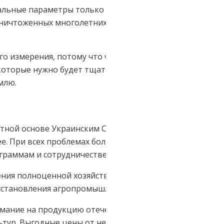
еальные параметры только после победы. Ведь сейчас 
уничтоженных многолетних насаждений, ущерба, причин
 измерения, потому что человеческая жизнь и здоровь
которые нужно будет тщательно оценить и уже сейчас г
емлю.
ной основе Украинским Советом Бизнеса и Help-Ukrai
ее. При всех проблемах большинство респондентов по
ограммам и сотрудничестве с кредитными учреждениям
ения полноценной хозяйственной деятельности. Совре
осстановления агропромышленного комплекса.
мание на продукцию отечественной компании Egritech 
ьтур. Выгодные цены от непосредственного производит