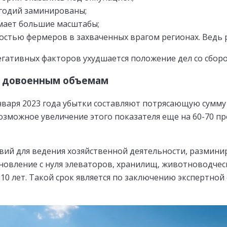
годий заминированы;
мает большие масштабы;
остью фермеров в захваченных врагом регионах. Ведь р
гативных факторов ухудшается положение дел со сборо
к довоенным объемам
варя 2023 года убытки составляют потрясающую сумму 
озможное увеличение этого показателя еще на 60-70 п
вий для ведения хозяйственной деятельности, размин
новление с нуля элеваторов, хранилищ, животноводче
 10 лет. Такой срок является по заключению экспертн