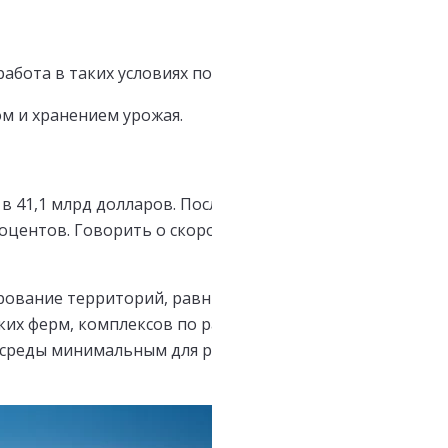
абота в таких условиях подпадает под статьи закона 
м и хранением урожая.
в 41,1 млрд долларов. После экокатастрофы на юге стр
роцентов. Говорить о скором возвращении к прежним 
ирование территорий, равных по площади размерам мно
ских ферм, комплексов по разведению птицы требует д
ой среды минимальным для решения проблем с ликвиднос