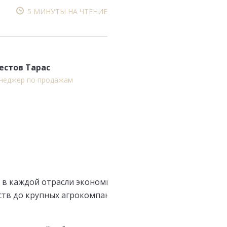
5 МИНУТЫ НА ЧТЕНИЕ
естов Тарас
неджер по продажам
в каждой отрасли экономики. Агропромышленный секто
ств до крупных агрокомпаний, страдают из-за гигантск