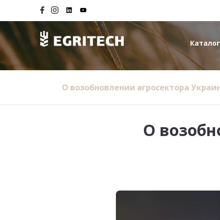
Каталог
О возобновлении агросектора Украи
О возобн