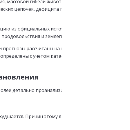
ия, массовой гибели животных, выведенных из землеп
еских цепочек, дефицита горючего, удобрений, оборотн
мацию из официальных источников — украинского Минис
 продовольствия и землепользования.
 прогнозы рассчитаны на начало февраля 2023 года. По
определены с учетом катастрофы для природы и сельск
ановления
т более детально проанализировать следующие факторы
ухудшается. Причин этому явлению можно насчитать оч