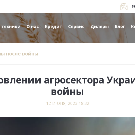
s
 техники
О нас
Кредит
Сервис
Дилеры
Блог
К
ны после войны
овлении агросектора Укра
войны
12 ИЮНЯ, 2023 18:32