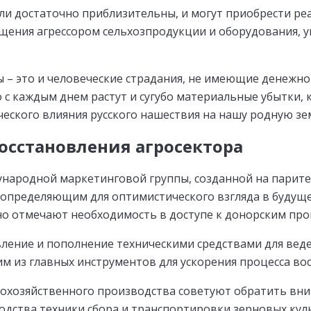
ели достаточно приблизительны, и могут приобрести р
ищения агрессором сельхозпродукции и оборудования, 
– это и человеческие страдания, не имеющие денежного
 с каждым днем растут и сугубо материальные убытки, 
еского влияния русского нашествия на нашу родную з
осстановления агросектора
народной маркетинговой группы, созданной на паритет
 определяющим для оптимистического взгляда в будущ
но отмечают необходимость в доступе к донорским пр
вление и пополнение техническими средствами для вед
им из главных инструментов для ускорения процесса в
кохозяйственного производства советуют обратить вни
одства техники сбора и транспортировки зерновых кул