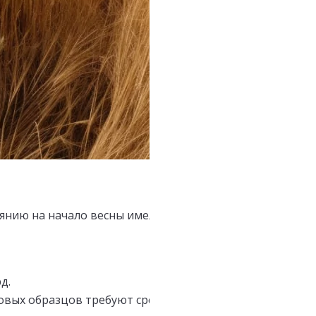
янию на начало весны имел следующие показатели:
рд.
вых образцов требуют средств в эквиваленте $2,89 мл