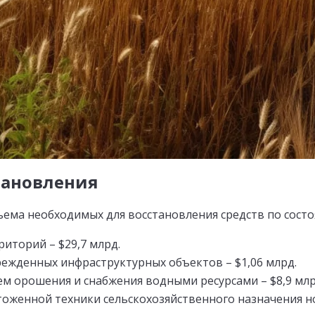
тановления
ема необходимых для восстановления средств по состо
иторий – $29,7 млрд.
ежденных инфраструктурных объектов – $1,06 млрд.
ем орошения и снабжения водными ресурсами – $8,9 мл
тоженной техники сельскохозяйственного назначения но