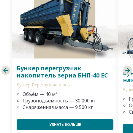
Бункер перегрузчик
Бу
накопитель зерна БНП-40 ЕС
на
Бункер Перегрузчик зерна
Бунк
Объём — 40 м³
Г
Грузоподъёмность — 30 000 кг
О
Снаряженная масса — 9 500 кг
С
УЗНАТЬ БОЛЬШЕ