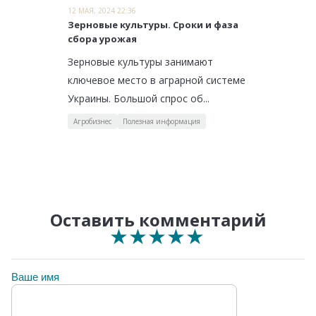
12 МАЯ, 2024 22:36
Зерновые культуры. Сроки и фаза
сбора урожая
Зерновые культуры занимают
ключевое место в аграрной системе
Украины. Большой спрос об...
Агробизнес
Полезная информация
Оставить комментарий
★
★
★
★
★
★
★
★
★
★
★
★
★
★
★
Ваше имя