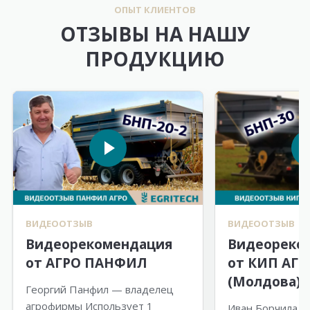
ОПЫТ КЛИЕНТОВ
ОТЗЫВЫ НА НАШУ
ПРОДУКЦИЮ
ВИДЕООТЗЫВ
ВИДЕООТЗЫВ
Видеорекомендация
Видеореко
от АГРО ПАНФИЛ
от КИП АГР
(Молдова)
Георгий Панфил — владелец
агрофирмы Использует 1
Иван Борчила —