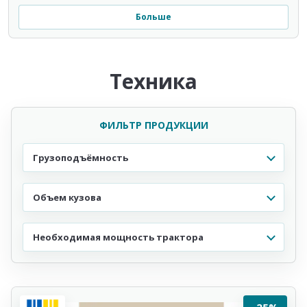
зерновых культур. Они сконструированы для того,
Больше
чтобы обеспечить безопасную перевозку большого
количества зерна, благодаря чему фермеры могут быть
уверены в сохранности своей продукции. В
изготовлении техники используются передовые
Техника
технологии, включая прочные и легкие материалы, что
позволяет снизить затраты на топливо и обеспечить
простоту в обслуживании. Эти прицепы также оснащены
современными тормозными системами, которые
ФИЛЬТР ПРОДУКЦИИ
повышают уровень безопасности во время
транспортных операций.
Грузоподъёмность
Кроме того, прицепы зерновозы Егритек имеют
продуманный дизайн, что способствует оптимальной
Объем кузова
загрузке и разгрузке зерна. Регулируемые двери и
высокопрочные тенты обеспечивают защиту от
Необходимая мощность трактора
погодных условий и снижают риск повреждения
продукции. Поскольку фермерские хозяйства часто
работают в условиях, где время и качество являются
критическими факторами, эта сельхозтехника
предлагает решение для быстрой и безопасной
-25%