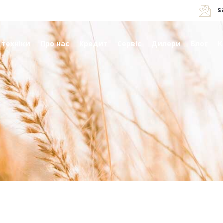
s
 техніки
Про нас
Кредит
Сервіс
Дилери
Блог
К