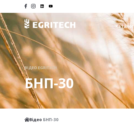
Каталог
ВІДЕО EGRITECH
БНП-30
Відео
БНП-30