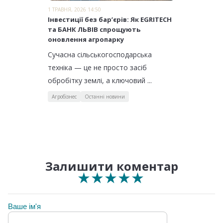
1 ТРАВНЯ, 2026 14:50
​Інвестиції без бар’єрів: Як EGRITECH
та БАНК ЛЬВІВ спрощують
оновлення агропарку
Сучасна сільськогосподарська
техніка — це не просто засіб
обробітку землі, а ключовий ...
Агробізнес
Останні новини
Залишити коментар
★
★
★
★
★
★
★
★
★
★
★
★
★
★
★
Ваше ім'я