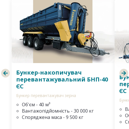
Бункер-накопичувач
Бу
перевантажувальний БНП-40
пе
ЄС
ЄС
Бункер перевантажувач зерна
Бунк
Об'єм - 40 м³
В
Вантажопідйомність - 30 000 кг
О
Споряджена маса - 9 500 кг
С