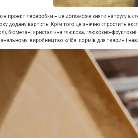
ю є проект переробки – це допоможе зняти напругу в ст
оку додану вартість. Крім того це значно спростить екс
л), біометан, кристалічна глюкоза, глюкозно-фруктозні 
нальному: виробництво хліба, кормів для тварин і наві