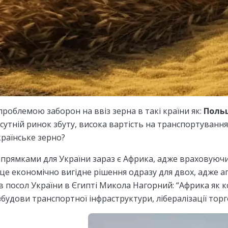
 проблемою заборон на ввіз зерна в такі країни як:
Польщ
сутній ринок збуту, висока вартість на транспортування 
країнське зерно?
рямками для України зараз є Африка, адже враховуючи
 це економічно вигідне рішення одразу для двох, адже
ив посол України в Єгипті Микола Нагорний: “Африка як к
озбудови транспортної інфраструктури, лібералізації то