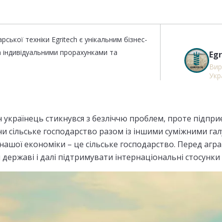
ської техніки Egritech є унікальним бізнес-
а індивідуальними прорахунками та
Egr
Вир
Укр
 українець стикнувся з безліччю проблем, проте підприєм
и сільське господарство разом із іншими суміжними галу
нашої економіки – це сільське господарство. Перед агра
 державі і далі підтримувати інтернаціональні стосун