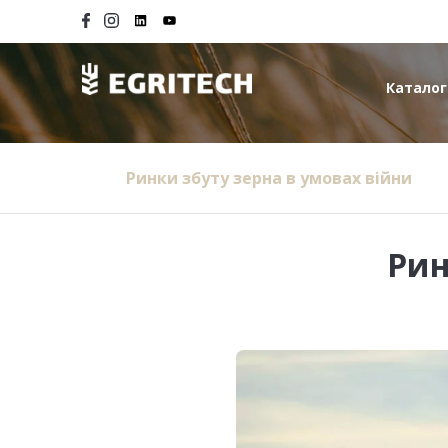
Каталог
Ринки збуту зерна в умовах війни
Рин