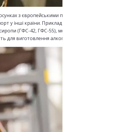
осунках з європейськими партнерами, створити нові ро
порт у інші країни. Приклади продукції глибокої переро
сиропи (ГФС-42, ГФС-55), молочна кислота, дріжджовий е
ть для виготовлення алкоголю. Крім того розвиток глиб