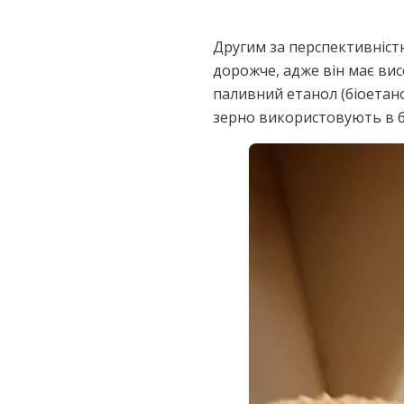
Другим за перспективніст
дорожче, адже він має вис
паливний етанол (біоетано
зерно використовують в ба