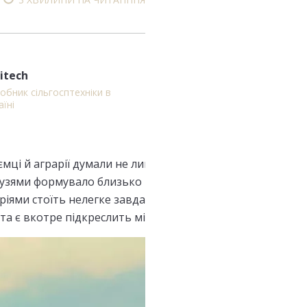
itech
обник сільгосптехніки в
аїні
ці й аграрії думали не лише про те як вберегти життя, а
зями формувало близько 20% української економіки. Зараз
ріями стоїть нелегке завдання не лише забезпечити Укр
ки та є вкотре підкреслить міжнародним партнерам рисо