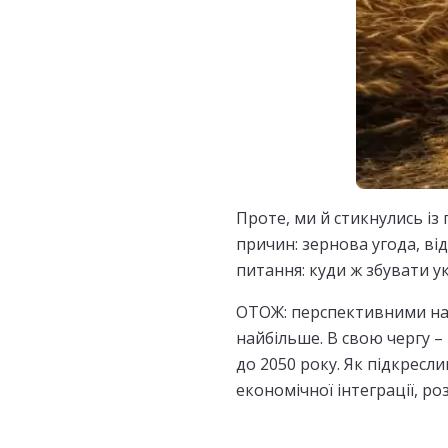
Проте, ми й стикнулись із
причин: зернова угода, від
питання: куди ж збувати у
ОТОЖ: перспективними нап
найбільше. В свою чергу –
до 2050 року. Як підкресл
економічної інтеграції, р