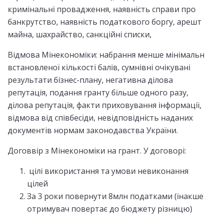
кримінальні провадження, наявність справи про
банкрутство, наявність податкового боргу, арешт
майна, шахрайство, санкційні списки,
Відмова Мінекономіки: набрання менше мінімальн
встановленої кількості балів, сумнівні очікувані
результати бізнес-плану, негативна ділова
репутація, подання гранту більше одного разу,
ділова репутація, факти приховування інформації,
відмова від співбесіди, невідповідність наданих
документів нормам законодавства України.
Договвір з Мінекономіки на грант. У договорі:
цілі використання та умови невиконання
цілей
За 3 роки повернути 8млн податками (інакше
отримувач повертає до бюджету різницю)