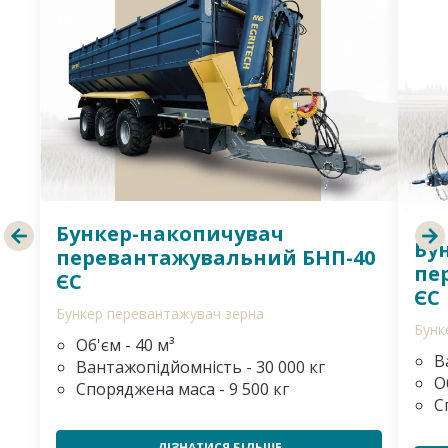
Бункер-накопичувач
Бу
перевантажувальний БНП-40
пе
ЄС
ЄС
Бункер перевантажувач зерна
Бунк
Об'єм - 40 м³
В
Вантажопідйомність - 30 000 кг
О
Споряджена маса - 9 500 кг
С
ДІЗНАТИСЯ БІЛЬШЕ