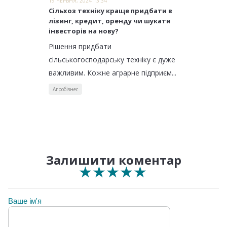
19 ЧЕРВНЯ, 2024 13:34
Сільхоз техніку краще придбати в
лізинг, кредит, оренду чи шукати
інвесторів на нову?
Рішення придбати
сільськогосподарську техніку є дуже
важливим. Кожне аграрне підприєм...
Агробізнес
Залишити коментар
★
★
★
★
★
★
★
★
★
★
★
★
★
★
★
Ваше ім'я