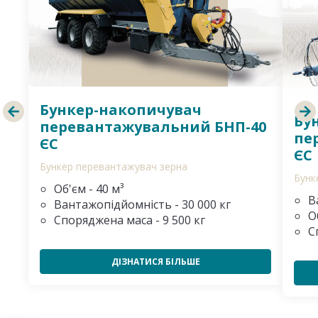
Бункер-накопичувач
Бу
перевантажувальний БНП-40
пе
ЄС
ЄС
Бункер перевантажувач зерна
Бунк
Об'єм - 40 м³
В
Вантажопідйомність - 30 000 кг
О
Споряджена маса - 9 500 кг
С
ДІЗНАТИСЯ БІЛЬШЕ