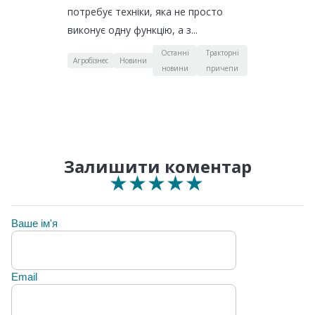
потребує техніки, яка не просто
виконує одну функцію, а з...
Останні
Тракторні
Агробізнес
Новини
новини
причепи
Залишити коментар
★
★
★
★
★
★
★
★
★
★
★
★
★
★
★
Ваше ім'я
Email