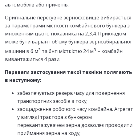
автомобілів або причепів.
Оригінальне пересувне зерносховище вибирається
за параметрами місткості комбайнового бункера з
множенням цього показника на 2,3,4. Прикладом
може бути варіант об’єму бункера зернозбиральної
3
3
машини в 6 м
та бнп місткістю 24 м
– комбайн
вивантажиться 4 рази.
Переваги застосування такої техніки полягають
в наступному:
забезпечується резерв часу для повернення
транспортних засобів з току;
заощадження робочого часу комбайна. Агрегат
у вигляді трактора з бункером
перевантажувачем зерна дозволяє проводити
приймання зерна на ходу;