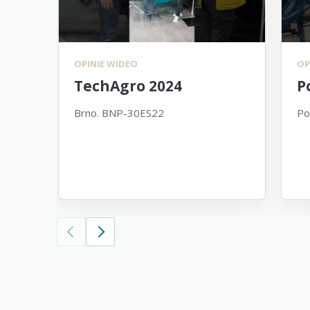
OPINIE WIDEO
OP
TechAgro 2024
P
Brno. BNP-30ES22
Po