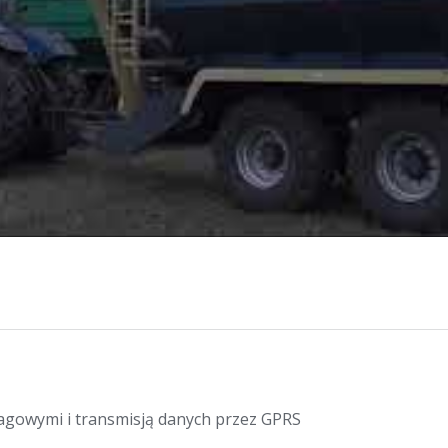
agowymi i transmisją danych przez GPRS