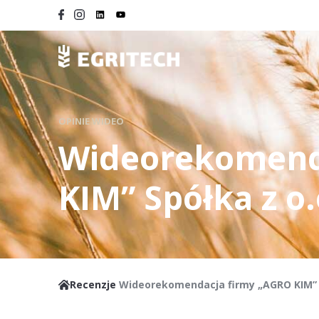
OPINIE WIDEO
Wideorekomend
KIM” Spółka z o.
Recenzje
Wideorekomendacja firmy „AGRO KIM” S