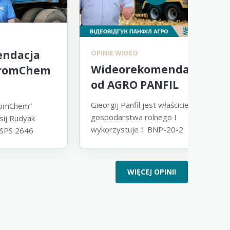
ndacja
OPINIE WIDEO
Wideorekomendacja
PromChem
od AGRO PANFIL
Gieorgij Panfil jest właścicielem
romChem”
gospodarstwa rolnego I
sij Rudyak
wykorzystuje 1 BNP-20-2
ASPS 2646
WIĘCEJ OPINII