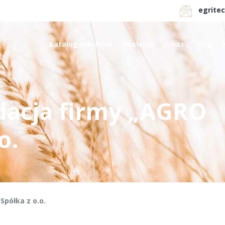
egrite
Katalog towarów
Dealerzy
O nas
Blog
acja firmy „AGRO
o.
półka z o.o.