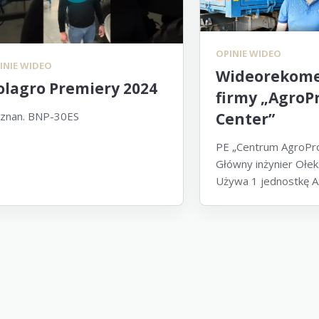
OPINIE WIDEO
INIE WIDEO
Wideorekome
olagro Premiery 2024
firmy „Agro
znan. BNP-30ES
Center”
PE „Centrum AgroP
Główny inżynier Ołek
Używa 1 jednostkę 