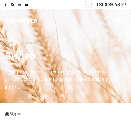
0 800 33 53 27
ВИДЕО EGRITECH
Видео
Смотрите видео о технике Egritech, производстве,
демопоказах и решениях для эффективной работы
в поле.
Відео