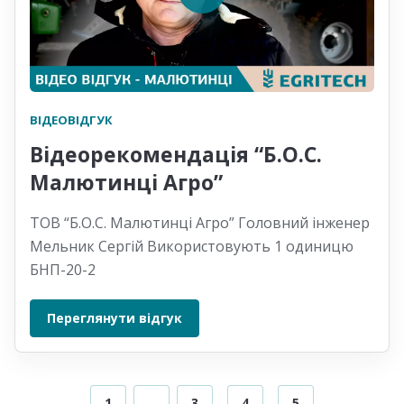
ВІДЕОВІДГУК
Відеорекомендація “Б.О.С.
Малютинці Агро”
ТОВ “Б.О.С. Малютинці Агро” Головний інженер
Мельник Сергій Використовують 1 одиницю
БНП-20-2
Переглянути відгук
1
2
3
4
5