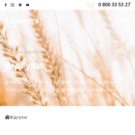
0 800 33 53 27
ВІДГУКИ EGRITECH
Відгуки
Дивіться, як техніка Egritech працює у реальних
господарствах та що розповідають наші клієнти.
Відгуки